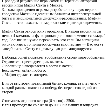
Проводим регулярные игры самой интересной авторской
версии игры Мафия Секта в Москве.
За годы проведения игр, мы разработали лучшую версию
городской Мафии с идеальным балансом интеллектуальной
битвы и эмоциональной дискуссии-расследования. Мафия-
Секта — это шахматы и американские горки одновременно.
Мафия Секта относится к городским. В нашей версии игры
целых 4 команды, а функционал роли может меняться каждый
ход. Больше не нужно переживать, что если Вы вытащили
мирную карту, то придется скучать всю партию — Вас могут
завербовать в Секту и предыдущая роль аннулируется.
Выборка ролей поражает воображение своим многообразием:
Отравитель преследует цель выжить,
Любовница наведывается в гости к мафии,
Босс может найти любого,
а Мафия сделать самострел.
В игре выстроен правильный баланс команд, за счет чего у
каждой равные шансы на победу, без перевесов одной из
сторон.
Стоимость игрового вечера (6 часов) - 2500.
Игры проходят по сб с18:30 до 00:30 на наших площадках.