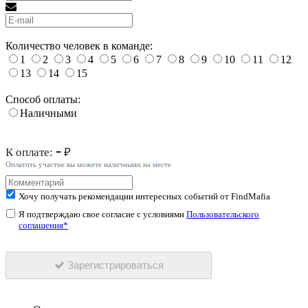
Количество человек в команде:
1
2
3
4
5
6
7
8
9
10
11
12
13
14
15
Способ оплаты:
Наличными
-
К оплате:
₽
Оплатить участие вы можете наличными на месте
Хочу получать рекомендации интересных событий от FindMafia
Я подтверждаю свое согласие с условиями
Пользовательского
соглашения*
Зарегистрироваться