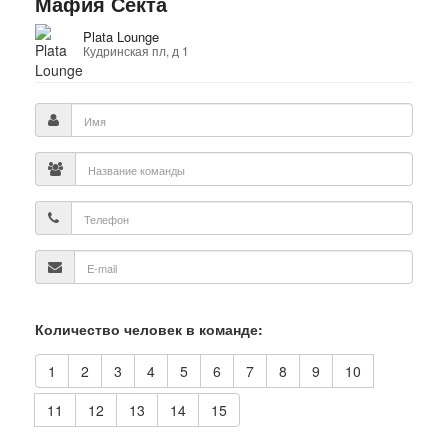
Мафия Секта
Plata Lounge
Кудринская пл, д 1
Количество человек в команде:
1
2
3
4
5
6
7
8
9
10
11
12
13
14
15