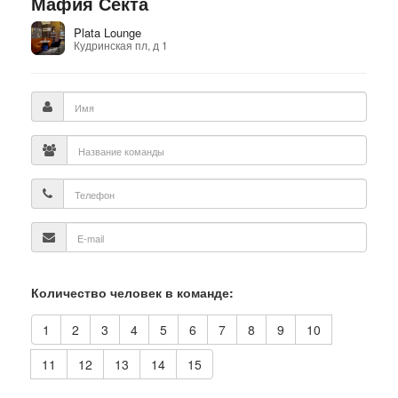
Мафия Секта
Plata Lounge
Кудринская пл, д 1
Количество человек в команде:
1
2
3
4
5
6
7
8
9
10
11
12
13
14
15