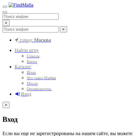
×
×
город:
Москва
Найти игру
Список
Карта
Каталог
Игры
Что такое Мафия
Места
Организаторы
Вход
×
Вход
Если вы еще не зарегистрированы на нашем сайте, вы можете