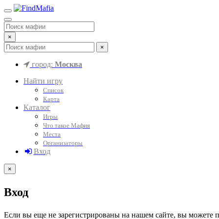
×
×
город:
Москва
Найти игру
Список
Карта
Каталог
Игры
Что такое Мафия
Места
Организаторы
Вход
×
Вход
Если вы еще не зарегистрированы на нашем сайте, вы можете