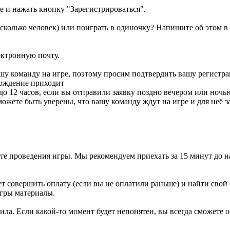
е и нажать кнопку "Зарегистрироваться".
есколько человек) или поиграть в одиночку? Напишите об этом в
ектронную почту.
шу команду на игре, поэтому просим подтвердить вашу регистра
рждение приходит
 до 12 часов, если вы отправили заявку поздно вечером или ночь
ожете быть уверены, что вашу команду ждут на игре и для неё з
е проведения игры. Мы рекомендуем приехать за 15 минут до нача
т совершить оплату (если вы не оплатили раньше) и найти свой 
игры материалы.
а. Если какой-то момент будет непонятен, вы всегда сможете об