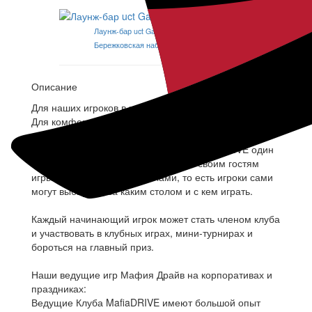
Лаунж-бар uct Garage
Бережковская набережная, д. 20, стр. 9
Описание
Для наших игроков в клубе:
Для комфорта начинающих и опытных игроков в
клубе предусмотрена игра за разными столами в
зависимости от опыта игрока. Клуб MafiaDRIVE один
из немногих, кто может предложить своим гостям
игры в один вечер за 6 столами, то есть игроки сами
могут выбирать, за каким столом и с кем играть.
Каждый начинающий игрок может стать членом клуба
и участвовать в клубных играх, мини-турнирах и
бороться на главный приз.
Наши ведущие игр Мафия Драйв на корпоративах и
праздниках:
Ведущие Клуба MafiaDRIVE имеют большой опыт