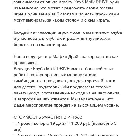
зависимости от опыта игрока. Клуб MafiaDRIVE один
из немногих, кто может предложить своим гостям
игры в один вечер за 6 столами, то есть игроки сами
могут выбирать, за каким столом и с кем играть.
Каждый начинающий игрок может стать членом клуба
и участвовать в клубных играх, мини-турнирах и
бороться на главный приз.
Наши ведущие игр Мафия Драйв на корпоративах и
праздниках:
Ведущие Клуба MafiaDRIVE имеют большой опыт
работы на корпоративных мероприятиях,
тимбилдингах, праздниках, как для взрослой, так и
для детской аудитории. Мы предлагаем готовые
пакеты услуг, составленные исходя из нашего опыта
и запросов наших клиентов. Мы гарантируем, что
Ваше мероприятие пройдет на высочайшем уровне.
СТОИМОСТЬ УЧАСТИЯ В ИГРАХ:
- Игровой вечер с 19 до 24 - 1 200 руб (примерно 5
игр)
- Игровая ночь с 19 до 5 утра - 1 700 руб (примерно