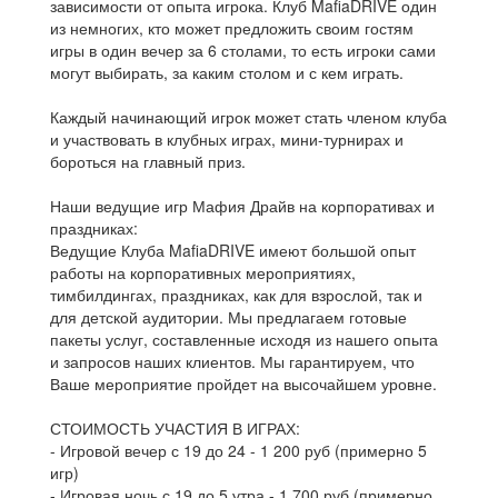
зависимости от опыта игрока. Клуб MafiaDRIVE один
из немногих, кто может предложить своим гостям
игры в один вечер за 6 столами, то есть игроки сами
могут выбирать, за каким столом и с кем играть.
Каждый начинающий игрок может стать членом клуба
и участвовать в клубных играх, мини-турнирах и
бороться на главный приз.
Наши ведущие игр Мафия Драйв на корпоративах и
праздниках:
Ведущие Клуба MafiaDRIVE имеют большой опыт
работы на корпоративных мероприятиях,
тимбилдингах, праздниках, как для взрослой, так и
для детской аудитории. Мы предлагаем готовые
пакеты услуг, составленные исходя из нашего опыта
и запросов наших клиентов. Мы гарантируем, что
Ваше мероприятие пройдет на высочайшем уровне.
СТОИМОСТЬ УЧАСТИЯ В ИГРАХ:
- Игровой вечер с 19 до 24 - 1 200 руб (примерно 5
игр)
- Игровая ночь с 19 до 5 утра - 1 700 руб (примерно