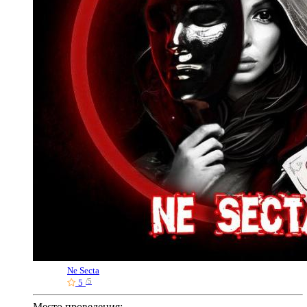
Ne Secta
5
/5
Место проведения: