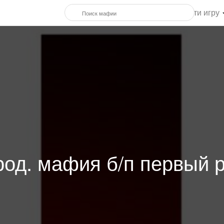
Найти игру
род. мафия б/п первый р