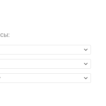
сы:
?