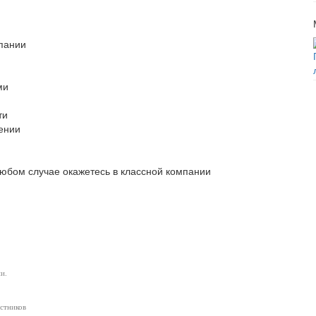
пании
ми
ти
жении
юбом случае окажетесь в классной компании
и.
астников