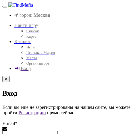
город:
Москва
Найти игру
Список
Карта
Каталог
Игры
Что такое Мафия
Места
Организаторы
Вход
×
Вход
Если вы еще не зарегистрированы на нашем сайте, вы можете
пройти
Регистрацию
прямо сейчас!
E-mail*