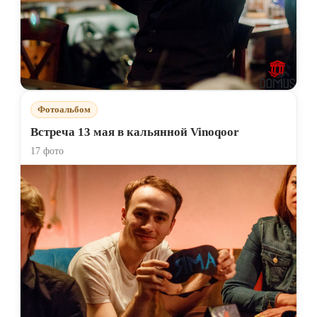
Фотоальбом
Встреча 13 мая в кальянной Vinoqoor
17 фото