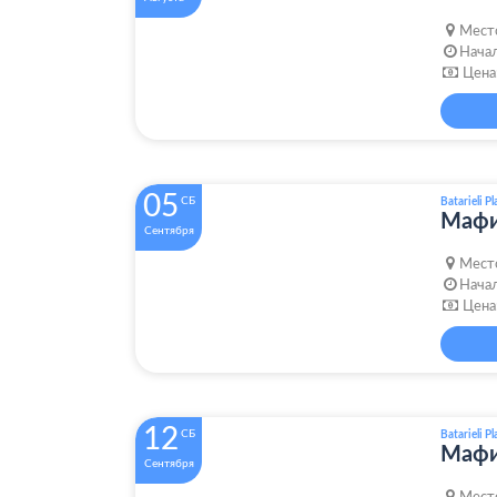
Мест
Начал
Цена
05
СБ
Batarieli Pl
Мафи
Сентября
Мест
Начал
Цена
12
СБ
Batarieli Pl
Мафи
Сентября