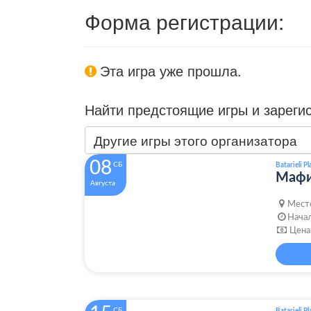
Форма регистрации:
Эта игра уже прошла.
Найти предстоящие игры и зареги
Другие игры этого организатора
08
СБ
Batarieli Pl
Мафи
Августа
Мест
Начал
Цена
СБ