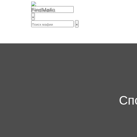
×
×
Сп