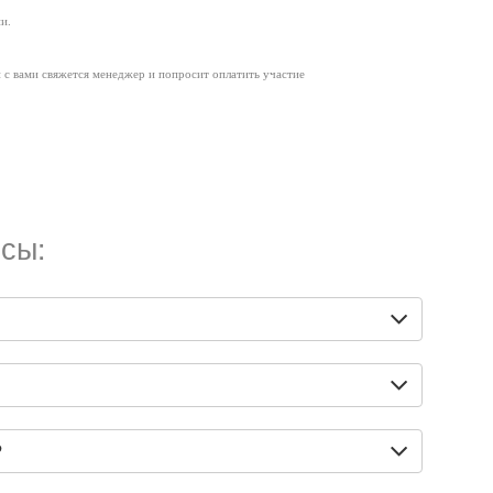
и.
и с вами свяжется менеджер и попросит оплатить участие
сы:
?