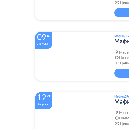
Цена
09
ВС
Мафия ДР
Маф
Августа
Мест
Начал
Цена
12
СР
Мафия ДР
Маф
Августа
Мест
Начал
Цена