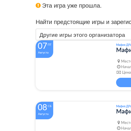
Эта игра уже прошла.
Найти предстоящие игры и зареги
Другие игры этого организатора
07
ПТ
Мафия ДР
Маф
Августа
Мест
Начал
Цена
08
СБ
Мафия ДР
Маф
Августа
Мест
Начал