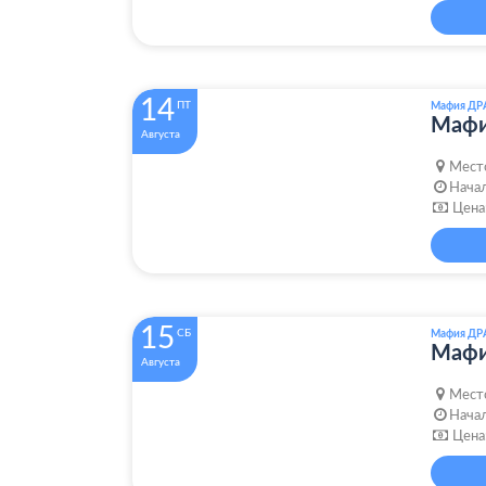
14
ПТ
Мафия ДР
Маф
Августа
Мест
Начал
Цена
15
СБ
Мафия ДР
Маф
Августа
Мест
Начал
Цена