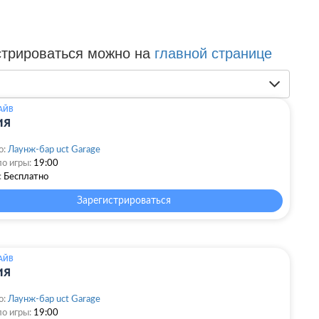
стрироваться можно на
главной странице
АЙВ
ия
о:
Лаунж-бар uct Garage
о игры:
19:00
:
Бесплатно
Зарегистрироваться
АЙВ
ия
о:
Лаунж-бар uct Garage
о игры:
19:00