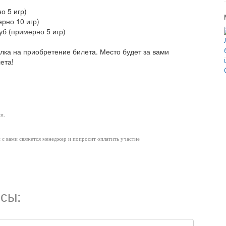
о 5 игр)
ерно 10 игр)
уб (примерно 5 игр)
ылка на приобретение билета. Место будет за вами
ета!
и.
и с вами свяжется менеджер и попросит оплатить участие
сы: