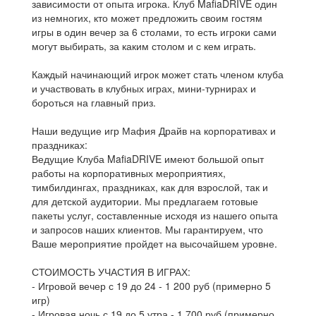
зависимости от опыта игрока. Клуб MafiaDRIVE один
из немногих, кто может предложить своим гостям
игры в один вечер за 6 столами, то есть игроки сами
могут выбирать, за каким столом и с кем играть.
Каждый начинающий игрок может стать членом клуба
и участвовать в клубных играх, мини-турнирах и
бороться на главный приз.
Наши ведущие игр Мафия Драйв на корпоративах и
праздниках:
Ведущие Клуба MafiaDRIVE имеют большой опыт
работы на корпоративных мероприятиях,
тимбилдингах, праздниках, как для взрослой, так и
для детской аудитории. Мы предлагаем готовые
пакеты услуг, составленные исходя из нашего опыта
и запросов наших клиентов. Мы гарантируем, что
Ваше мероприятие пройдет на высочайшем уровне.
СТОИМОСТЬ УЧАСТИЯ В ИГРАХ:
- Игровой вечер с 19 до 24 - 1 200 руб (примерно 5
игр)
- Игровая ночь с 19 до 5 утра - 1 700 руб (примерно