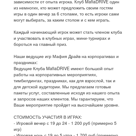
зависимости от опыта игрока. Клуб MafiaDRIVE один
из немногих, кто может предложить своим гостям
игры в один вечер за 6 столами, то есть игроки сами
могут выбирать, за каким столом и с кем играть.
Каждый начинающий игрок может стать членом клуба
и участвовать в клубных играх, мини-турнирах и
бороться на главный приз.
Наши ведущие игр Мафия Драйв на корпоративах и
праздниках:
Ведущие Клуба MafiaDRIVE имеют большой опыт
работы на корпоративных мероприятиях,
тимбилдингах, праздниках, как для взрослой, так и
для детской аудитории. Мы предлагаем готовые
пакеты услуг, составленные исходя из нашего опыта
и запросов наших клиентов. Мы гарантируем, что
Ваше мероприятие пройдет на высочайшем уровне.
СТОИМОСТЬ УЧАСТИЯ В ИГРАХ:
- Игровой вечер с 19 до 24 - 1 200 руб (примерно 5
игр)
- Игровая ночь с 19 до 5 утра - 1 700 руб (примерно