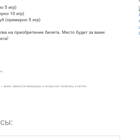
о 5 игр)
ерно 10 игр)
уб (примерно 5 игр)
ылка на приобретение билета. Место будет за вами
ета!
и.
и с вами свяжется менеджер и попросит оплатить участие
сы: