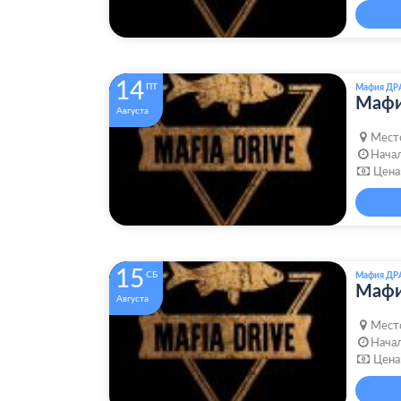
14
ПТ
Мафия ДР
Маф
Августа
Мест
Начал
Цена
15
СБ
Мафия ДР
Маф
Августа
Мест
Начал
Цена