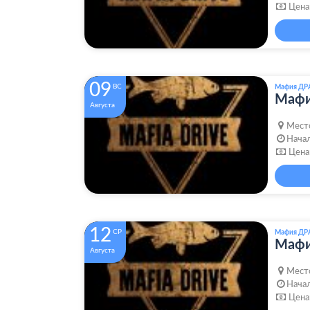
Цена
09
ВС
Мафия ДР
Маф
Августа
Мест
Начал
Цена
12
СР
Мафия ДР
Маф
Августа
Мест
Начал
Цена