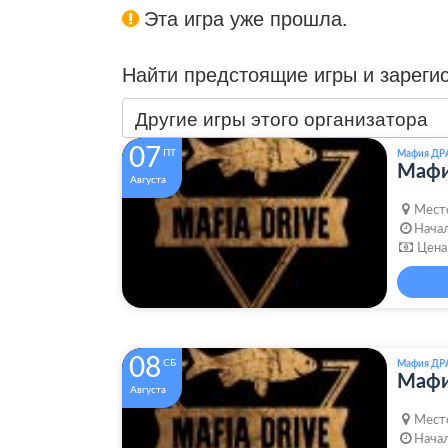
Эта игра уже прошла.
Найти предстоящие игры и зареги
Другие игры этого организатора
07
ПТ
Мафия ДР
Маф
Августа
Мест
Начал
Цена
08
СБ
Мафия ДР
Маф
Августа
Мест
Начал