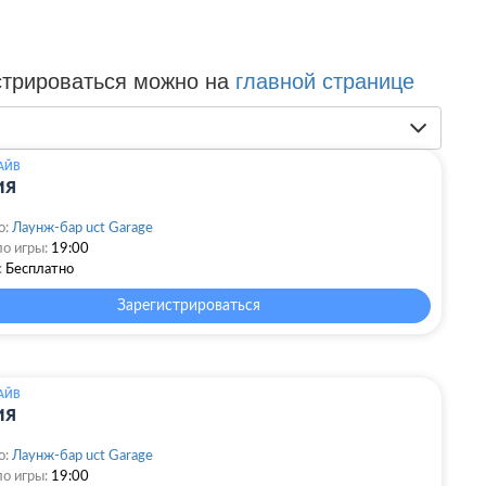
стрироваться можно на
главной странице
АЙВ
ия
о:
Лаунж-бар uct Garage
о игры:
19:00
:
Бесплатно
Зарегистрироваться
АЙВ
ия
о:
Лаунж-бар uct Garage
о игры:
19:00