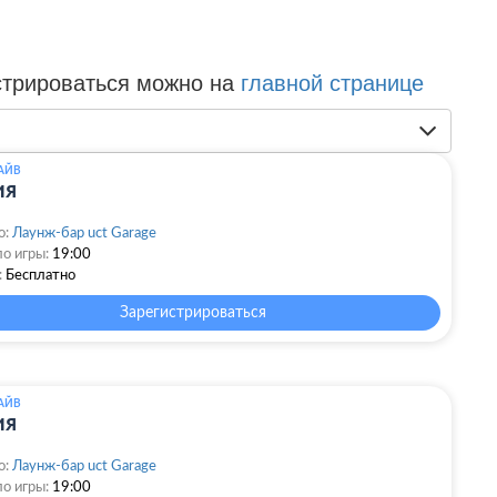
стрироваться можно на
главной странице
АЙВ
ия
о:
Лаунж-бар uct Garage
о игры:
19:00
:
Бесплатно
Зарегистрироваться
АЙВ
ия
о:
Лаунж-бар uct Garage
о игры:
19:00