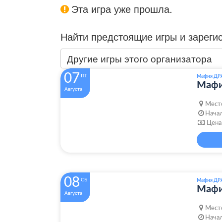
Эта игра уже прошла.
Найти предстоящие игры и зареги
Другие игры этого организатора
07
ПТ
Мафия ДР
Маф
Августа
Мест
Начал
Цена
08
СБ
Мафия ДР
Маф
Августа
Мест
Начал