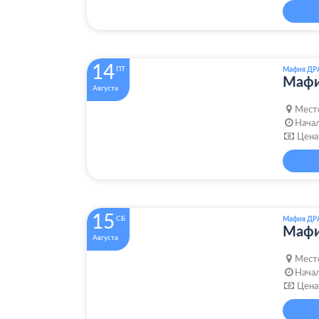
14
ПТ
Мафия ДР
Маф
Августа
Мест
Начал
Цена
15
СБ
Мафия ДР
Маф
Августа
Мест
Начал
Цена