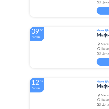
Цена
09
ВС
Мафия ДР
Маф
Августа
Мест
Начал
Цена
12
СР
Мафия ДР
Маф
Августа
Мест
Начал
Цена