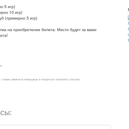
о 5 игр)
ерно 10 игр)
уб (примерно 5 игр)
ылка на приобретение билета. Место будет за вами
ета!
и.
и с вами свяжется менеджер и попросит оплатить участие
сы: